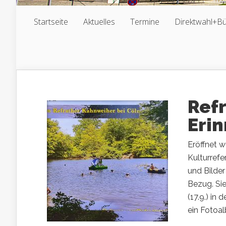
Startseite
Aktuelles
Termine
Direktwahl+B
Ref
Eri
Eröffnet w
Kulturrefe
und Bilder
Bezug. Si
(17.9.) in
ein Fotoal