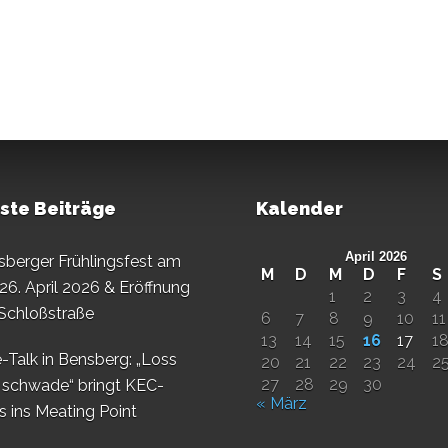
ste Beiträge
Kalender
April 2026
sberger Frühlingsfest am
M
D
M
D
F
S
26. April 2026 & Eröffnung
1
2
3
4
 Schloßstraße
6
7
8
9
10
11
13
14
15
16
17
1
-Talk in Bensberg: „Loss
20
21
22
23
24
2
27
28
29
30
 schwade“ bringt KEC-
« März
s ins Meating Point