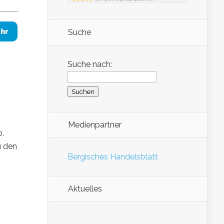
Suche
hr
Suche nach:
Medienpartner
0.
u den
Bergisches Handelsblatt
h
Aktuelles
n