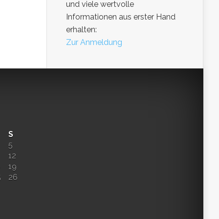
und viele wertvolle
Informationen aus erster Hand
erhalten:
Zur Anmeldung
S
5
12
8
19
5
26