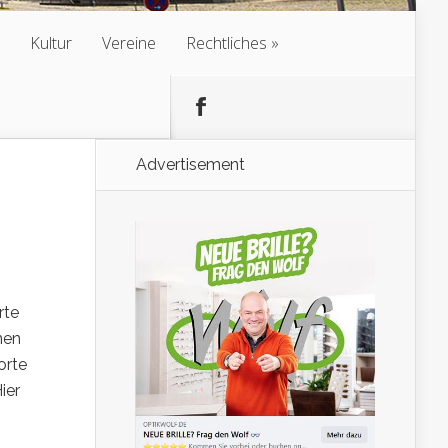
Kultur
Vereine
Rechtliches
Advertisement
rte
nen
orte
ier