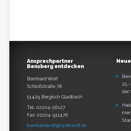
Ansprechpartner
Neue
Bensberg entdecken
Ben
Bernhard Wolf
25.–
Schloßstraße 78
der
51429 Bergisch Gladbach
Haie
Tel.: 02204-56127
mer
Fax: 02204-911476
Star
bernhardwolf@optikwolf.de