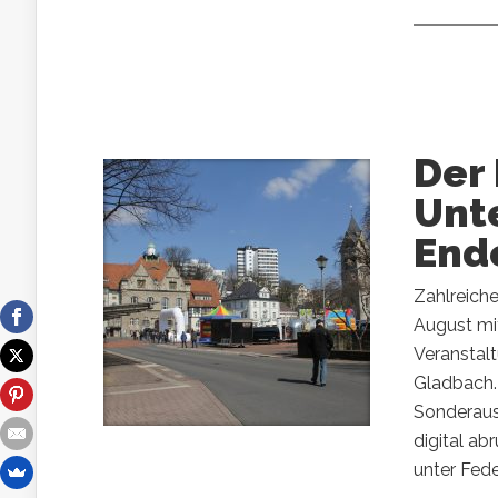
Der
Unt
End
Zahlreich
August mit
Veranstalt
Gladbach.
Sonderausg
digital a
unter Fede