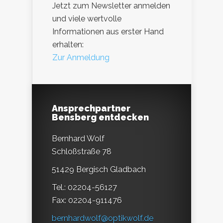
Jetzt zum Newsletter anmelden
und viele wertvolle
Informationen aus erster Hand
erhalten:
Zur Anmeldung
Ansprechpartner
Bensberg entdecken
Bernhard Wolf
Schloßstraße 78
51429 Bergisch Gladbach
Tel.: 02204-56127
Fax: 02204-911476
bernhardwolf@optikwolf.de