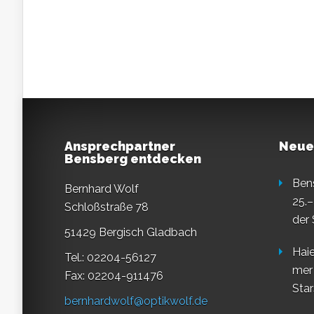
Ansprechpartner
Neue
Bensberg entdecken
Ben
Bernhard Wolf
25.–
Schloßstraße 78
der
51429 Bergisch Gladbach
Haie
Tel.: 02204-56127
mer
Fax: 02204-911476
Star
bernhardwolf@optikwolf.de