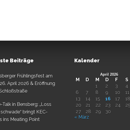
ste Beiträge
Kalender
April 2026
sberger Frühlingsfest am
M
D
M
D
F
S
26. April 2026 & Eröffnung
1
2
3
4
 Schloßstraße
6
7
8
9
10
11
13
14
15
16
17
1
-Talk in Bensberg: „Loss
20
21
22
23
24
2
27
28
29
30
 schwade“ bringt KEC-
« März
s ins Meating Point