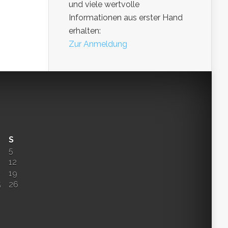
und viele wertvolle
Informationen aus erster Hand
erhalten:
Zur Anmeldung
S
5
12
8
19
5
26