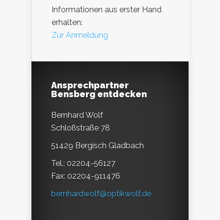
Informationen aus erster Hand
erhalten:
Zur Anmeldung
Ansprechpartner
Bensberg entdecken
Bernhard Wolf
Schloßstraße 78
51429 Bergisch Gladbach
Tel.: 02204-56127
Fax: 02204-911476
bernhardwolf@optikwolf.de