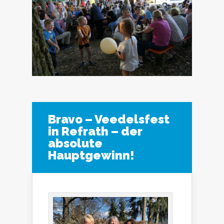
Bravo – Veedelsfest
in Refrath – der
absolute
Hauptgewinn!