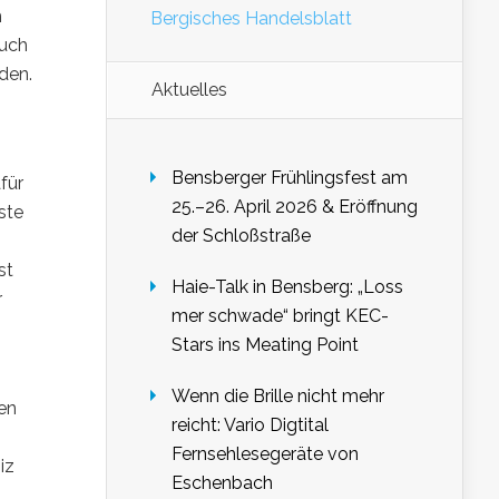
h
Bergisches Handelsblatt
Auch
den.
Aktuelles
Bensberger Frühlingsfest am
für
25.–26. April 2026 & Eröffnung
ste
der Schloßstraße
st
Haie-Talk in Bensberg: „Loss
r
mer schwade“ bringt KEC-
Stars ins Meating Point
Wenn die Brille nicht mehr
gen
reicht: Vario Digtital
Fernsehlesegeräte von
iz
Eschenbach