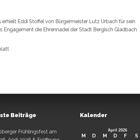
hielt Eddi Stoffel von Bürgermeister Lutz Urbach für sein
hes Engagement die Ehrennadel der Stadt Bergisch Gladbach
latt
ste Beiträge
Kalender
April 2026
sberger Frühlingsfest am
M
D
M
D
F
S
26. April 2026 & Eröffnung