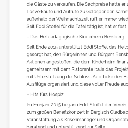
die Gäste zu verkaufen. Die Sachpreise hatte e
Losverkäufe und Aufrufe zu Geldspenden sammelt
außerhalb der Weihnachtszeit ruft er immer wie
Seit Eddi Stoffel für die Tafel tätig ist, hat er fa
– Das Heilpädagogische Kinderheim Bensberg
Seit Ende 2015 unterstützt Eddi Stoffel das He
gesorgt hat, den Bürgerinnen und Bürgern Bens
Aktionen angestoßen, die dem Kinderheim finanz
gemeinsam mit dem Ristorante Italia das Proje
mit Unterstützung der Schloss-Apotheke den Büc
Ausfllüge organisiert und diese voller Freude auc
– Hits fürs Hospiz
Im Frühjahr 2015 begann Eddi Stoffel den Verein 
zum großen Benefizkonzert in Bergisch Gladbac
Veranstaltung als Krisenmanager und Organisato
beratend und unterstützend zur Seite.