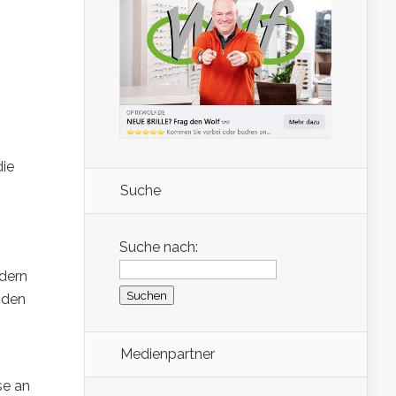
die
Suche
Suche nach:
ädern
nden
Medienpartner
se an