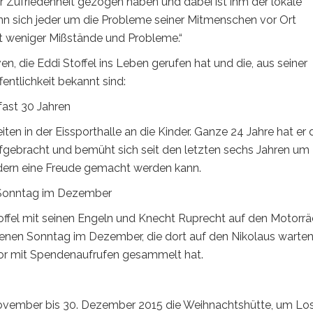
er Zufriedenheit gezogen haben und dabei ist ihm der lokale
 sich jeder um die Probleme seiner Mitmenschen vor Ort
 weniger Mißstände und Probleme.“
en, die Eddi Stoffel ins Leben gerufen hat und die, aus seiner
fentlichkeit bekannt sind:
 fast 30 Jahren
eiten in der Eissporthalle an die Kinder. Ganze 24 Jahre hat er 
fgebracht und bemüht sich seit den letzten sechs Jahren um
indern eine Freude gemacht werden kann.
n Sonntag im Dezember
toffel mit seinen Engeln und Knecht Ruprecht auf den Motorr
enen Sonntag im Dezember, die dort auf den Nikolaus warte
vor mit Spendenaufrufen gesammelt hat.
. November bis 30. Dezember 2015 die Weihnachtshütte, um Lo