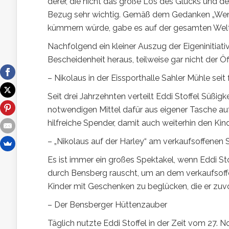
derer, die nicht das große Los des Glücks und d
Bezug sehr wichtig. Gemäß dem Gedanken „Wenn
kümmern würde, gabe es auf der gesamten Welt
Nachfolgend ein kleiner Auszug der Eigeninitiativ
Bescheidenheit heraus, teilweise gar nicht der Öf
– Nikolaus in der Eissporthalle Sahler Mühle seit
Seit drei Jahrzehnten verteilt Eddi Stoffel Süßigk
notwendigen Mittel dafür aus eigener Tasche au
hilfreiche Spender, damit auch weiterhin den K
– „Nikolaus auf der Harley“ am verkaufsoffene
Es ist immer ein großes Spektakel, wenn Eddi S
durch Bensberg rauscht, um an dem verkaufsoff
Kinder mit Geschenken zu beglücken, die er zu
– Der Bensberger Hüttenzauber
Täglich nutzte Eddi Stoffel in der Zeit vom 27