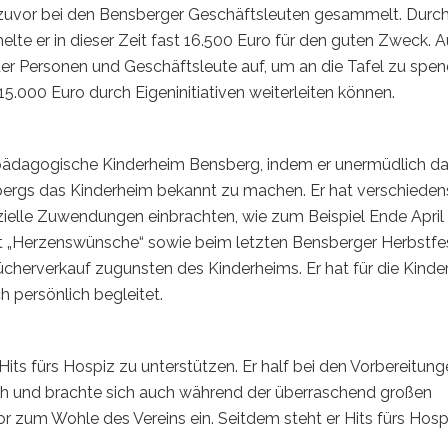
r zuvor bei den Bensberger Geschäftsleuten gesammelt. Durc
e er in dieser Zeit fast 16.500 Euro für den guten Zweck. 
der Personen und Geschäftsleute auf, um an die Tafel zu spen
st 15.000 Euro durch Eigeninitiativen weiterleiten können.
ilpädagogische Kinderheim Bensberg, indem er unermüdlich da
bergs das Kinderheim bekannt zu machen. Er hat verschieden
ielle Zuwendungen einbrachten, wie zum Beispiel Ende April
kt „Herzenswünsche“ sowie beim letzten Bensberger Herbstfe
herverkauf zugunsten des Kinderheims. Er hat für die Kinde
h persönlich begleitet.
Hits fürs Hospiz zu unterstützen. Er half bei den Vorbereitun
h und brachte sich auch während der überraschend großen
r zum Wohle des Vereins ein. Seitdem steht er Hits fürs Hosp