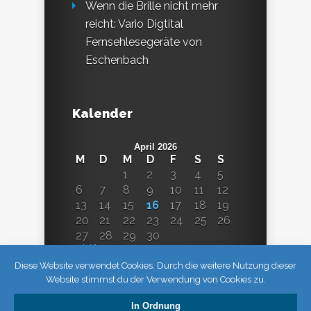
Wenn die Brille nicht mehr
reicht: Vario Digtital
Fernsehlesegeräte von
Eschenbach
Kalender
April 2026
M
D
M
D
F
S
S
1
2
3
4
5
6
7
8
9
10
11
12
13
14
15
16
17
18
19
20
21
22
23
24
25
26
27
28
29
30
« März
Diese Website verwendet Cookies. Durch die weitere Nutzung dieser
Website stimmst du der Verwendung von Cookies zu.
In Ordnung