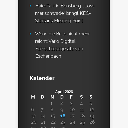
Haie-Talk in Bensberg: „Loss
mer schwade“ bringt KEC-
Stars ins Meating Point
Wenn die Brille nicht mehr
reicht: Vario Digtital
Fernsehlesegeräte von
Eschenbach
Kalender
April 2026
M
D
M
D
F
S
S
1
2
3
4
5
6
7
8
9
10
11
12
13
14
15
16
17
18
19
20
21
22
23
24
25
26