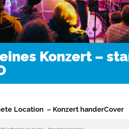
ines Konzert – star
O
nete Location
– Konzert handerCover