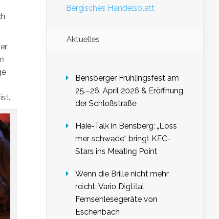
Bergisches Handelsblatt
ch
Aktuelles
er,
em
ge
Bensberger Frühlingsfest am
25.–26. April 2026 & Eröffnung
st.
der Schloßstraße
Haie-Talk in Bensberg: „Loss
mer schwade“ bringt KEC-
Stars ins Meating Point
Wenn die Brille nicht mehr
reicht: Vario Digtital
Fernsehlesegeräte von
Eschenbach