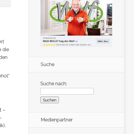
rt
 die
den
Suche
ohol“
Suche nach:
t –
-
Medienpartner
k).