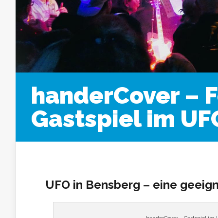
handerCover – Fe
Gastspiel im UF
UFO in Bensberg – eine geeig