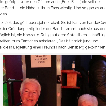
e gefolgt. Unter den Gästen auch „Edel-Fans“, die seit der
r Band ist die Nähe zu ihren Fans wichtig. Und so gab es au
rden.
rer Zeit das 90. Lebensjahr erreicht. Sie ist Fan von handerCov
ge der Gründungsmitglieder der Band stammt auch sie aus d
lich ist, die Konzerte. Ruhig auf dem Sofa sitzen, schafft In
itreißen, zum Tänzchen animieren. „Das hält mich jung und
me, die in Begleitung einer Freundin nach Bensberg gekommen i