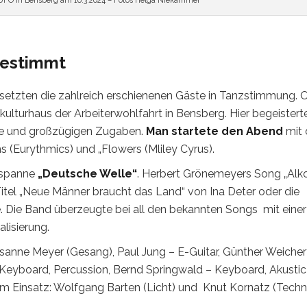
 UFO in Bensberg am 16.3.2024 – Fotos Helga Niekammer
 bestimmt
setzten die zahlreich erschienenen Gäste in Tanzstimmung. O
turhaus der Arbeiterwohlfahrt in Bensberg. Hier begeisterte
re und großzügigen Zugaben.
Man startete den Abend
mit 
 (Eurythmics) und „Flowers (Mliley Cyrus).
itspanne
„Deutsche Welle“
. Herbert Grönemeyers Song „Alk
Titel „Neue Männer braucht das Land“ von Ina Deter oder die
. Die Band überzeugte bei all den bekannten Songs mit einer
lisierung.
sanne Meyer (Gesang), Paul Jung – E-Guitar, Günther Weicher
 Keyboard, Percussion, Bernd Springwald – Keyboard, Akustic
m Einsatz: Wolfgang Barten (Licht) und Knut Kornatz (Techni