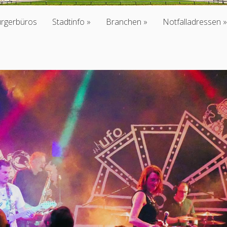
ürgerbüros
Stadtinfo
Branchen
Notfalladressen