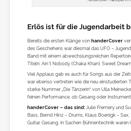
handerCover – Gastspiel im
Erlös ist für die Jugendarbeit
Bereits die ersten Klänge von
handerCover
ver
des Geschehens war diesmal das UFO – Jugendkul
Band mit einem abwechslungsreichen Repertoi
Titeln: Ain`t Nobody (Chaka Khan), Sweet Dreams
Viel Applaus gab es auch für Songs aus der Ze
war ebenso vertreten wie die neu einstudierten 
starke Nummer „Die Tänzerin“ von Ulla Meinecke
feinen Performance, ob Gesang oder Instrumenta
handerCover – das sind:
Julie Fremery und Su
Bass, Bernd Hinz – Drums, Klaus Boenigk – Sax,
Guitar, Gesang. In Sachen Bühnentechnik waren i