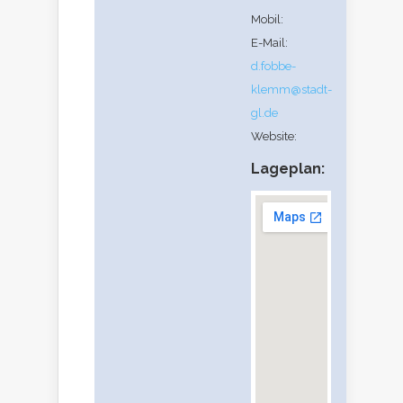
Mobil:
E-Mail:
d.fobbe-
klemm@stadt-
gl.de
Website:
Lageplan: