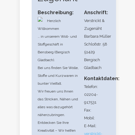
Beschreibung:
Anschrift:
Verstrickt &
Herzlich
Zugenäht
Willkommen
Barbara Müller
… in unserem Woll- und
Schloßstr. 58
Stoffgeschäft in
51429
Bensberg (Bergisch
Bergisch
Gladbach).
Gladbach
Bei uns finden Sie Wolle,
Stoffe und Kurzwaren in
Kontaktdaten:
bunter Vielfalt.
Telefon:
Wir freuen uns Ihnen
02204-
das Stricken, Nähen und
917531
alles was dazugehört
Fax:
näherzubringen.
Mobil:
Entdecken Sie Ihre
E-Mail:
Kreativität – Wir helfen
verstrickt-