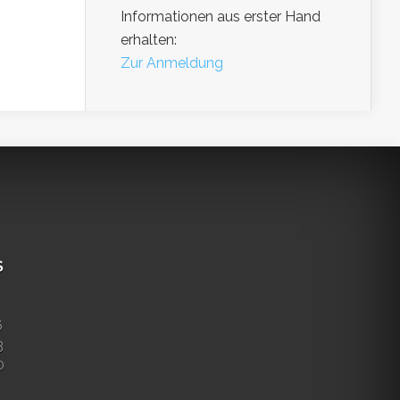
Informationen aus erster Hand
erhalten:
Zur Anmeldung
S
6
3
0