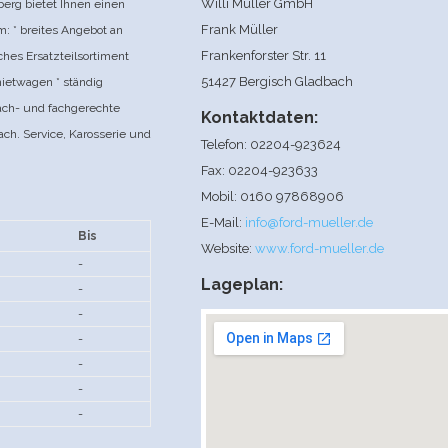
Willi Müller GmbH
berg bietet Ihnen einen
Frank Müller
: * breites Angebot an
Frankenforster Str. 11
es Ersatzteilsortiment
51427 Bergisch Gladbach
mietwagen * ständig
 sach- und fachgerechte
Kontaktdaten:
ch. Service, Karosserie und
Telefon: 02204-923624
Fax: 02204-923633
Mobil: 0160 97868906
E-Mail:
info@ford-mueller.de
Bis
Website:
www.ford-mueller.de
-
Lageplan:
-
-
-
-
-
-