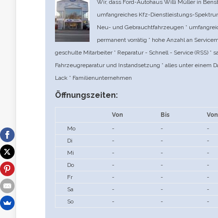
Wir, dass Ford-Autohaus Willi Müller in Bens
umfangreiches Kfz-Dienstleistungs-Spektrum
Neu- und Gebrauchtfahrzeugen * umfangreich
permanent vorrätig * hohe Anzahl an Service
geschulte Mitarbeiter * Reparatur - Schnell - Service (RSS) *
Fahrzeugreparatur und Instandsetzung * alles unter einem Da
Lack * Familienunternehmen
Öffnungszeiten:
Von
Bis
Von
Mo
-
-
-
Di
-
-
-
Mi
-
-
-
Do
-
-
-
Fr
-
-
-
Sa
-
-
-
So
-
-
-