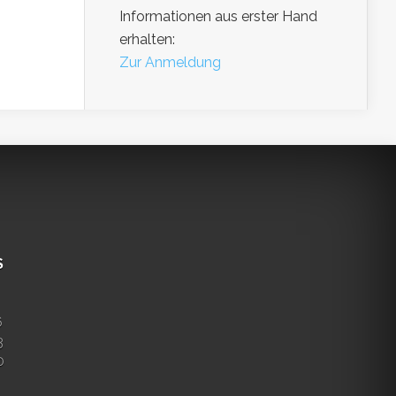
Informationen aus erster Hand
erhalten:
Zur Anmeldung
S
6
3
0