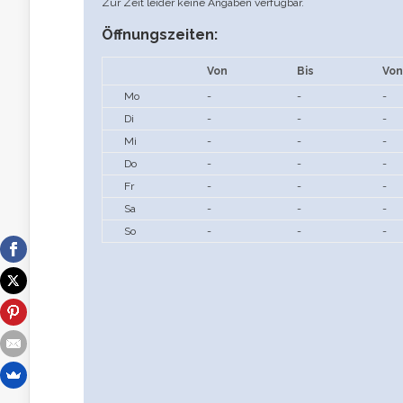
Zur Zeit leider keine Angaben verfügbar.
Öffnungszeiten:
Von
Bis
Von
Mo
-
-
-
Di
-
-
-
Mi
-
-
-
Do
-
-
-
Fr
-
-
-
Sa
-
-
-
So
-
-
-