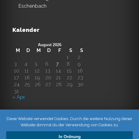
Eschenbach
Kalender
August 2026
M
D
M
D
F
S
S
1
2
3
4
5
6
7
8
9
10
11
12
13
14
15
16
17
18
19
20
21
22
23
24
25
26
27
28
29
30
31
« Apr.
Diese Website verwendet Cookies. Durch die weitere Nutzung dieser
Website stimmst du der Verwendung von Cookies zu.
In Ordnung