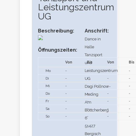
Leistungszentrum
UG
Beschreibung:
Anschrift:
Dance in
Halle
Öffnungszeiten:
Tanzsport
Von
Bis
Von
Bis
und
Leistungszentrum
Mo
-
-
-
-
Di
-
UG
-
-
-
Mi
-
-
-
-
Dagi Pollnow-
Do
-
-
-
-
Meding
Fr
-
-
-
-
Am
Sa
-
-
-
-
Böttcherberg
So
-
-
-
-
6
51427
Bergisch