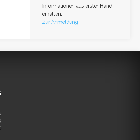
Informationen aus erster Hand
erhalten:
Zur Anmeldung
S
6
3
0