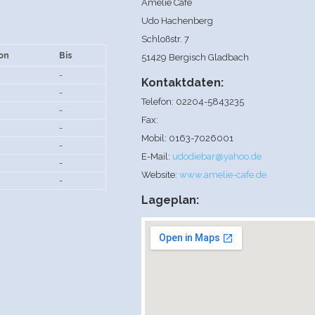
Amelie Cafe
Udo Hachenberg
Schloßstr. 7
on
Bis
51429 Bergisch Gladbach
-
Kontaktdaten:
-
Telefon: 02204-5843235
-
Fax:
-
Mobil: 0163-7026001
-
E-Mail:
udodiebar@yahoo.de
-
Website:
www.amelie-cafe.de
-
Lageplan: