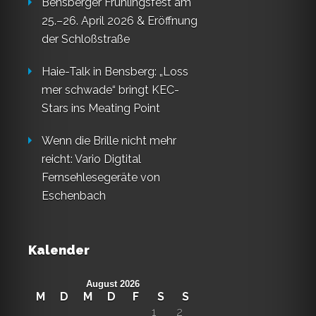
Bensberger Frühlingsfest am
25.–26. April 2026 & Eröffnung
der Schloßstraße
Haie-Talk in Bensberg: „Loss
mer schwade“ bringt KEC-
Stars ins Meating Point
Wenn die Brille nicht mehr
reicht: Vario Digtital
Fernsehlesegeräte von
Eschenbach
Kalender
August 2026
M
D
M
D
F
S
S
1
2