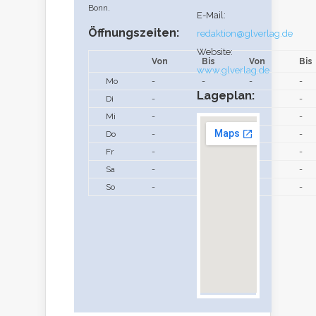
Bonn.
E-Mail:
Öffnungszeiten:
redaktion@glverlag.de
Website:
Von
Bis
Von
Bis
www.glverlag.de
Mo
-
-
-
-
Lageplan:
Di
-
-
-
-
Mi
-
-
-
-
Do
-
-
-
-
Fr
-
-
-
-
Sa
-
-
-
-
So
-
-
-
-