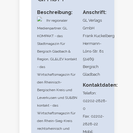
Beschreibung:
Anschrift:
GL Verlags
Ihr regionaler
GmbH
Medienpartner. GL
Frank Kuckelberg
KOMPAKT - das
Hermann-
Stadtmagazin für
Löns-Str. 81
Bergisch Gladbach &
51469
Region, GL&LEV kontakt
Bergisch
- das
Gladbach
Wirtschaftsmagazin für
den Rheinisch-
Kontaktdaten:
Bergischen Kreis und
Telefon:
Leverkusen und SU&BN
02202-2828-
kontakt - das
0
Wirtschaftsmagazin für
Fax: 02202-
den Rhein-Sieg-Kreis
2828-22
rechtsrheinisch und
Mobil: