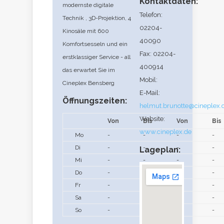
Kontaktdaten:
modernste digitale
Telefon:
Technik , 3D-Projektion, 4
02204-
Kinosäle mit 600
40090
Komfortsesseln und ein
Fax: 02204-
erstklassiger Service - all
400914
das erwartet Sie im
Mobil:
Cineplex Bensberg
E-Mail:
Öffnungszeiten:
helmut.brunotte@cineplex.
Website:
Von
Bis
Von
Bis
www.cineplex.de
Mo
-
-
-
-
Di
-
-
-
-
Lageplan:
Mi
-
-
-
-
Do
-
-
-
-
Fr
-
-
-
-
Sa
-
-
-
-
So
-
-
-
-