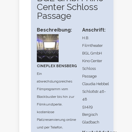
Center Schloss
Passage
Beschreibung:
Anschrift:
H.B.
Filmtheater
BGL GmbH
Kino Center
CINEPLEX BENSBERG
Schloss
Ein
Passage
abwechslungsreiches
Claudia Hebbel
Filmprogramm vom
Schloßstr.46-
Blockbuster bis hin zur
48
Filmkunstperle,
51429
kostenlose
Bergisch
Platzreservierung online
Gladbach
und per Telefon,