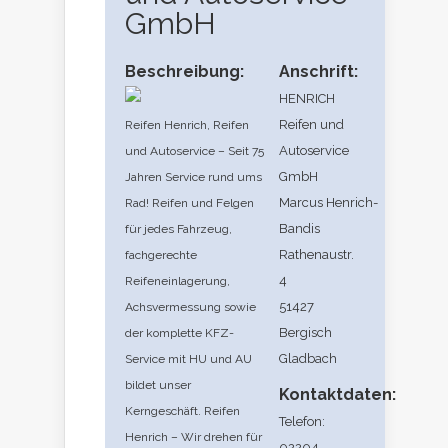
GmbH
Beschreibung:
Anschrift:
HENRICH
Reifen und
Reifen Henrich, Reifen
Autoservice
und Autoservice – Seit 75
GmbH
Jahren Service rund ums
Marcus Henrich-
Rad! Reifen und Felgen
Bandis
für jedes Fahrzeug,
Rathenaustr.
fachgerechte
4
Reifeneinlagerung,
51427
Achsvermessung sowie
Bergisch
der komplette KFZ-
Gladbach
Service mit HU und AU
bildet unser
Kontaktdaten:
Kerngeschäft. Reifen
Telefon:
Henrich – Wir drehen für
02204-