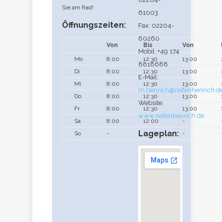
Sie am Rad!
61003
Öffnungszeiten:
Fax: 02204-
60260
Von
Bis
Von
Mobil: +49 174
Mo
8:00
12:30
13:00
8818688
Di
8:00
12:30
13:00
E-Mail:
Mi
8:00
12:30
13:00
m.henrich@reifenhenrich.d
Do
8:00
12:30
13:00
Website:
Fr
8:00
12:30
13:00
www.reifenhenrich.de
Sa
8:00
12:00
-
Lageplan:
So
-
-
-