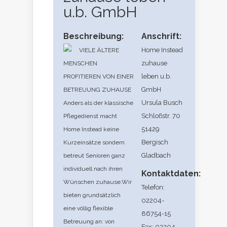
u.b. GmbH
Beschreibung:
Anschrift:
Home Instead
VIELE ÄLTERE
zuhause
MENSCHEN
leben u.b.
PROFITIEREN VON EINER
GmbH
BETREUUNG ZUHAUSE
Ursula Busch
Anders als der klassische
Schloßstr. 70
Pflegedienst macht
51429
Home Instead keine
Bergisch
Kurzeinsätze sondern
Gladbach
betreut Senioren ganz
individuell nach ihren
Kontaktdaten:
Wünschen zuhause.Wir
Telefon:
bieten grundsätzlich
02204-
eine völlig flexible
86754-15
Betreuung an: von
Fax: 02204-