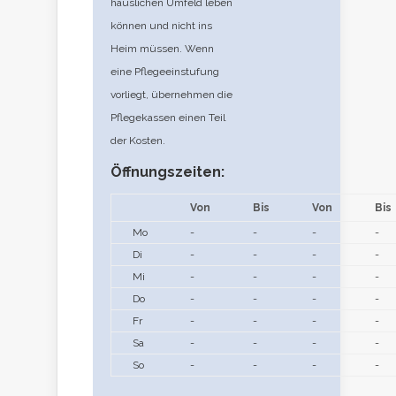
häuslichen Umfeld leben
können und nicht ins
Heim müssen. Wenn
eine Pflegeeinstufung
vorliegt, übernehmen die
Pflegekassen einen Teil
der Kosten.
Öffnungszeiten:
Von
Bis
Von
Bis
Mo
-
-
-
-
Di
-
-
-
-
Mi
-
-
-
-
Do
-
-
-
-
Fr
-
-
-
-
Sa
-
-
-
-
So
-
-
-
-