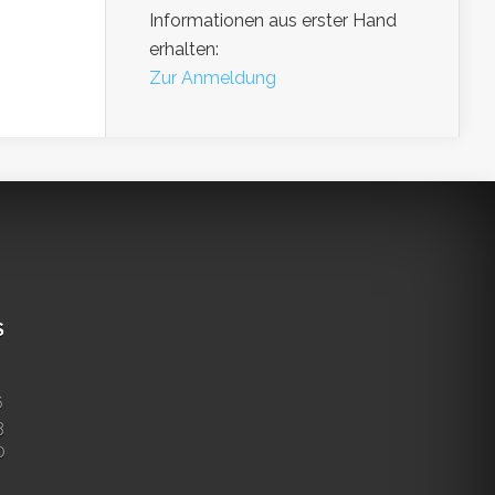
Informationen aus erster Hand
erhalten:
Zur Anmeldung
S
6
3
0