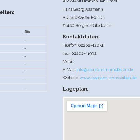
ASSMANN Immobilien GmbH
Hans Georg Assmann
eiten:
RIchard-Seiffert-Str. 14
51469 Bergisch Gladbach
Bis
Kontaktdaten:
-
Telefon: 02202-42051
-
Fax: 02202-41992
-
Mobil:
-
E-Mail:
info@assmann-immobilien.de
-
Website:
www.assmann-immobilien.de
-
-
Lageplan: