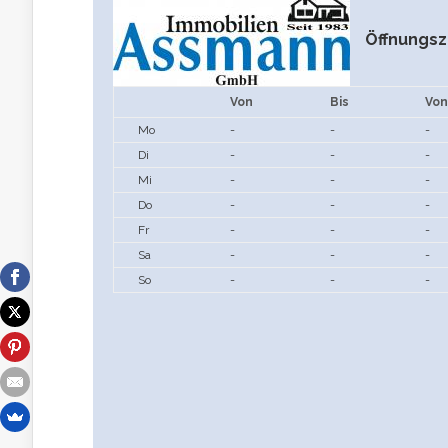
Öffnungsz
Von
Bis
Von
Mo
-
-
-
Di
-
-
-
Mi
-
-
-
Do
-
-
-
Fr
-
-
-
Sa
-
-
-
So
-
-
-