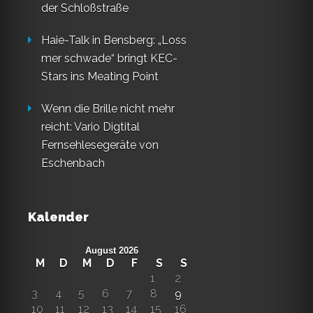
der Schloßstraße
Haie-Talk in Bensberg: „Loss
mer schwade“ bringt KEC-
Stars ins Meating Point
Wenn die Brille nicht mehr
reicht: Vario Digtital
Fernsehlesegeräte von
Eschenbach
Kalender
August 2026
M
D
M
D
F
S
S
1
2
3
4
5
6
7
8
9
10
11
12
13
14
15
16