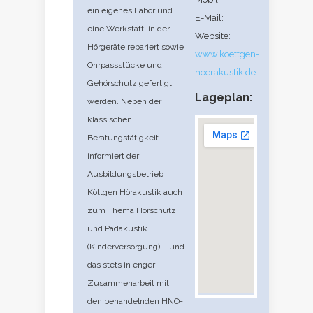
ein eigenes Labor und
E-Mail:
eine Werkstatt, in der
Website:
Hörgeräte repariert sowie
www.koettgen-
Ohrpassstücke und
hoerakustik.de
Gehörschutz gefertigt
Lageplan:
werden. Neben der
klassischen
Beratungstätigkeit
informiert der
Ausbildungsbetrieb
Köttgen Hörakustik auch
zum Thema Hörschutz
und Pädakustik
(Kinderversorgung) – und
das stets in enger
Zusammenarbeit mit
den behandelnden HNO-