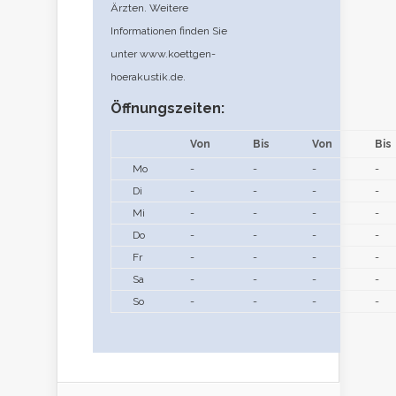
Ärzten. Weitere
Informationen finden Sie
unter www.koettgen-
hoerakustik.de.
Öffnungszeiten:
Von
Bis
Von
Bis
Mo
-
-
-
-
Di
-
-
-
-
Mi
-
-
-
-
Do
-
-
-
-
Fr
-
-
-
-
Sa
-
-
-
-
So
-
-
-
-