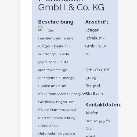
GmbH & Co. KG
Beschreibung:
Anschrift:
Köttgen
Das
Hörakustik
Familienunternehmen
GmbH & Co.
Köttgen Hörakustik
KG
wurde 1951 in Köln
gegründet. Heute
Schloßstr. 66
arbeiten circa 150
51429
Mitarbeiter in über 50
Bergisch
Filialen im Raum
Gladbach
Köln/Bonn/Aachen/Bergisch
Gladbach/Hagen. Am
Kontaktdaten:
Kölner Stammhaus auf
Telefon:
dem Hohenzollernring
02204-55361
unterhält das
Fax:
Unternehmen zudem
Mobil: