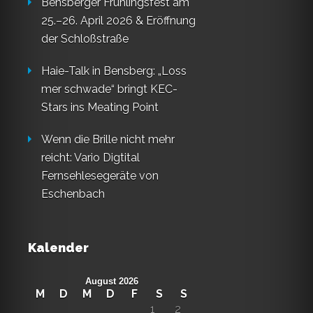
Bensberger Frühlingsfest am
25.–26. April 2026 & Eröffnung
der Schloßstraße
Haie-Talk in Bensberg: „Loss
mer schwade“ bringt KEC-
Stars ins Meating Point
Wenn die Brille nicht mehr
reicht: Vario Digtital
Fernsehlesegeräte von
Eschenbach
Kalender
August 2026
M
D
M
D
F
S
S
1
2