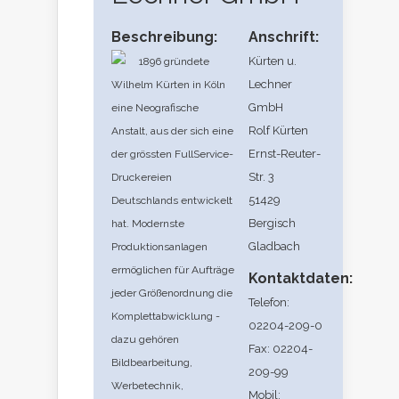
Beschreibung:
Anschrift:
Kürten u.
1896 gründete
Lechner
Wilhelm Kürten in Köln
GmbH
eine Neografische
Rolf Kürten
Anstalt, aus der sich eine
Ernst-Reuter-
der grössten FullService-
Str. 3
Druckereien
51429
Deutschlands entwickelt
Bergisch
hat. Modernste
Gladbach
Produktionsanlagen
ermöglichen für Aufträge
Kontaktdaten:
jeder Größenordnung die
Telefon:
Komplettabwicklung -
02204-209-0
dazu gehören
Fax: 02204-
Bildbearbeitung,
209-99
Werbetechnik,
Mobil: