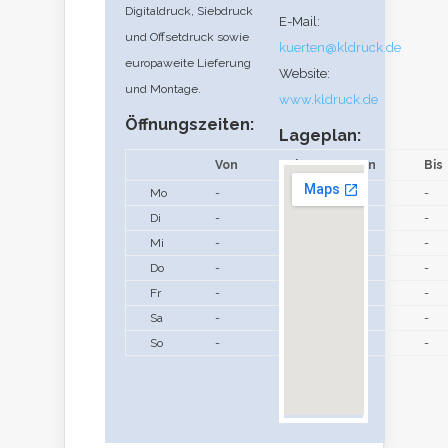
Digitaldruck, Siebdruck
E-Mail:
und Offsetdruck sowie
kuerten@kldruck.de
europaweite Lieferung
Website:
und Montage.
www.kldruck.de
Öffnungszeiten:
Lageplan:
Von
Bis
Von
Bis
Mo
-
-
-
-
Di
-
-
-
-
Mi
-
-
-
-
Do
-
-
-
-
Fr
-
-
-
-
Sa
-
-
-
-
So
-
-
-
-