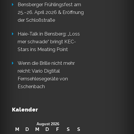
Bensberger Frühlingsfest am
25.–26. April 2026 & Eröffnung
der Schloßstraße
Haie-Talk in Bensberg: „Loss
mer schwade“ bringt KEC-
Stars ins Meating Point
Wenn die Brille nicht mehr
reicht: Vario Digtital
Fernsehlesegeräte von
Eschenbach
Kalender
August 2026
M
D
M
D
F
S
S