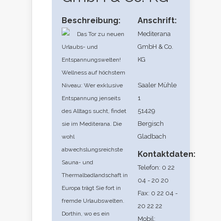
Beschreibung:
Anschrift:
Mediterana
Das Tor zu neuen
GmbH & Co.
Urlaubs- und
KG
Entspannungswelten!
Wellness auf höchstem
Saaler Mühle
Niveau: Wer exklusive
1
Entspannung jenseits
51429
des Alltags sucht, findet
Bergisch
sie im Mediterana. Die
Gladbach
wohl
abwechslungsreichste
Kontaktdaten:
Sauna- und
Telefon: 0 22
Thermalbadlandschaft in
04 - 20 20
Europa trägt Sie fort in
Fax: 0 22 04 -
fremde Urlaubswelten.
20 22 22
Dorthin, wo es ein
Mobil: