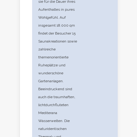
sie für die Dauer ihres
Aufenthaltes in pures
Wohlgefühl. Auf
insgesamt 18.000 qm
findet der Besucher 15
Saunakreationen sowie
zahlreiche
themenorientierte
Ruheplätze und
wunderschöne
Gartenanlagen.
Beeindruckend sind
auch die traumhaften,
lichtdurchfluteten
Mediterana
Wasserwelten. Die
naturidentischen
Thermal- und