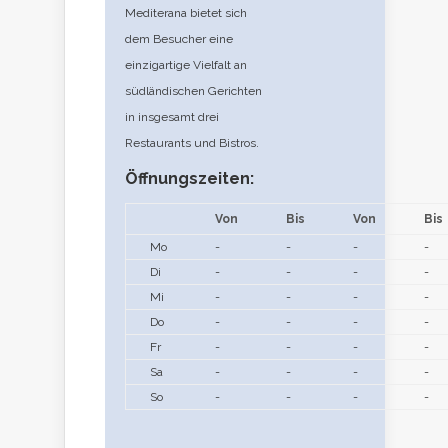
Mediterana bietet sich
dem Besucher eine
einzigartige Vielfalt an
südländischen Gerichten
in insgesamt drei
Restaurants und Bistros.
Öffnungszeiten:
Von
Bis
Von
Bis
Mo
-
-
-
-
Di
-
-
-
-
Mi
-
-
-
-
Do
-
-
-
-
Fr
-
-
-
-
Sa
-
-
-
-
So
-
-
-
-