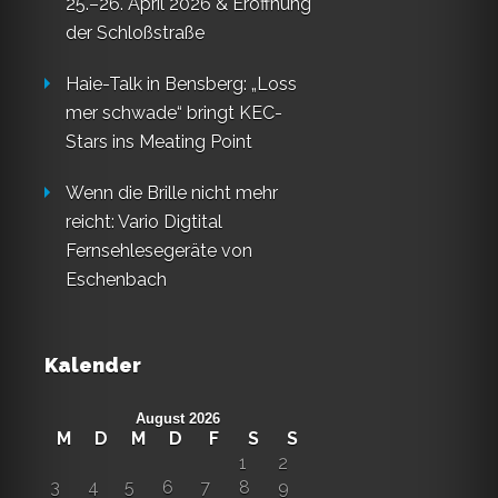
25.–26. April 2026 & Eröffnung
der Schloßstraße
Haie-Talk in Bensberg: „Loss
mer schwade“ bringt KEC-
Stars ins Meating Point
Wenn die Brille nicht mehr
reicht: Vario Digtital
Fernsehlesegeräte von
Eschenbach
Kalender
August 2026
M
D
M
D
F
S
S
1
2
3
4
5
6
7
8
9