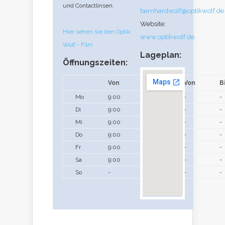
und Contactlinsen.
bernhardwolf@optikwolf.de
Website:
Hier sehen sie den Optik
www.optikwolf.de
Wolf - Film
Lageplan:
Öffnungszeiten:
Von
Bis
Von
B
Mo
9:00
19:00
-
-
Di
9:00
19:00
-
-
Mi
9:00
19:00
-
-
Do
9:00
19:00
-
-
Fr
9:00
19:00
-
-
Sa
9:00
14:00
-
-
So
-
-
-
-