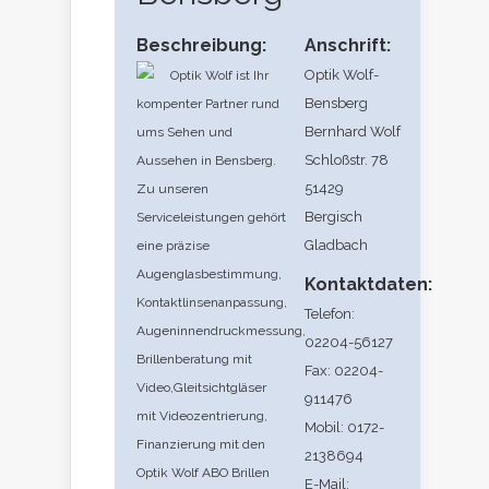
Beschreibung:
Anschrift:
Optik Wolf-
Optik Wolf ist Ihr
Bensberg
kompenter Partner rund
Bernhard Wolf
ums Sehen und
Schloßstr. 78
Aussehen in Bensberg.
51429
Zu unseren
Bergisch
Serviceleistungen gehört
Gladbach
eine präzise
Augenglasbestimmung,
Kontaktdaten:
Kontaktlinsenanpassung,
Telefon:
Augeninnendruckmessung,
02204-56127
Brillenberatung mit
Fax: 02204-
Video,Gleitsichtgläser
911476
mit Videozentrierung,
Mobil: 0172-
Finanzierung mit den
2138694
Optik Wolf ABO Brillen
E-Mail: