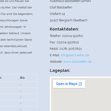
Autohaus Baldsiefen GmbH
de es uns freuen Sie
Olaf Baldsiefen
ürfen. Die Vielfalt der
Olefant 14
Kia wird Sie begeistern,
51427 Bergisch Gladbach
ebrauchtwagen sowie
nd Jahreswagen. In
Kontaktdaten:
itern betreut. Unsere
Telefon: 02204-92280
sten technischen Stand.
Fax: 02204-922810
en ebenfalls aktuell
Mobil: 0178-3067821
ch, dass Ihnen jederzeit
E-Mail:
info@baldsiefen.de
Website:
www.baldsiefen.de
Lageplan:
n
Bis
-
-
-
-
-