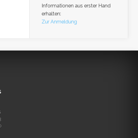
Informationen aus erster Hand
erhalten:
Zur Anmeldung
S
6
3
0