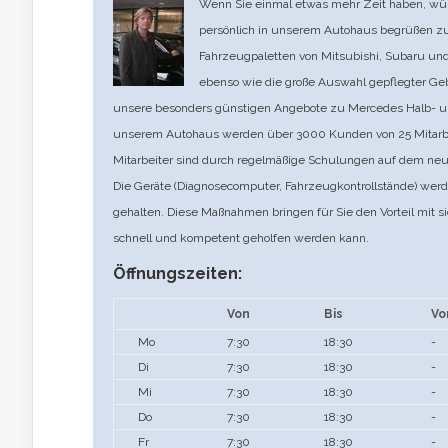
Wenn Sie einmal etwas mehr Zeit haben, wür
persönlich in unserem Autohaus begrüßen zu d
Fahrzeugpaletten von Mitsubishi, Subaru und 
ebenso wie die große Auswahl gepflegter G
unsere besonders günstigen Angebote zu Mercedes Halb- u
unserem Autohaus werden über 3000 Kunden von 25 Mitarbe
Mitarbeiter sind durch regelmäßige Schulungen auf dem neu
Die Geräte (Diagnosecomputer, Fahrzeugkontrollstände) werd
gehalten. Diese Maßnahmen bringen für Sie den Vorteil mit si
schnell und kompetent geholfen werden kann.
Öffnungszeiten:
Von
Bis
Vo
Mo
7:30
18:30
-
Di
7:30
18:30
-
Mi
7:30
18:30
-
Do
7:30
18:30
-
Fr
7:30
18:30
-