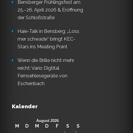
Bensberger Frühlingsfest am
25.–26. April 2026 & Eröffnung
der Schloßstraße
Haie-Talk in Bensberg: „Loss
mer schwade“ bringt KEC-
Stars ins Meating Point
Wenn die Brille nicht mehr
reicht: Vario Digtital
Fernsehlesegeräte von
Eschenbach
Kalender
August 2026
M
D
M
D
F
S
S
1
2