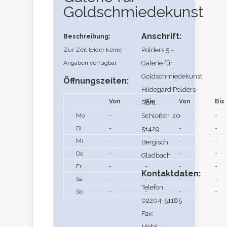
Goldschmiedekunst
Anschrift:
Beschreibung:
Zur Zeit leider keine
Polders 5 -
Angaben verfügbar.
Galerie für
Goldschmiedekunst
Öffnungszeiten:
Hildegard Polders-
Von
Bis
Von
Bis
Röhl
Mo
-
Schloßstr. 20
-
-
-
Di
-
-
-
-
51429
Mi
-
-
-
-
Bergisch
Do
-
-
-
-
Gladbach
Fr
-
-
-
-
Kontaktdaten:
Sa
-
-
-
-
Telefon:
So
-
-
-
-
02204-51185
Fax:
Mobil: