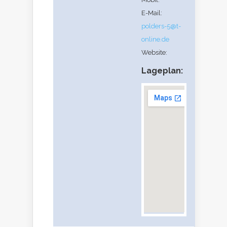
E-Mail:
polders-5@t-
online.de
Website:
Lageplan: