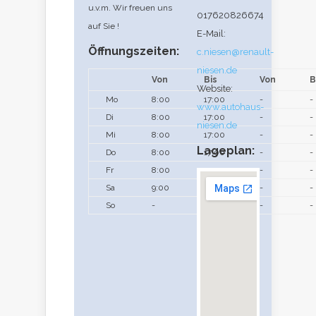
u.v.m. Wir freuen uns
017620826674
auf Sie !
E-Mail:
Öffnungszeiten:
c.niesen@renault-
niesen.de
Von
Bis
Von
B
Website:
Mo
8:00
17:00
-
-
www.autohaus-
Di
8:00
17:00
-
-
niesen.de
Mi
8:00
17:00
-
-
Lageplan:
Do
8:00
17:00
-
-
Fr
8:00
15:00
-
-
Sa
9:00
12:00
-
-
So
-
-
-
-