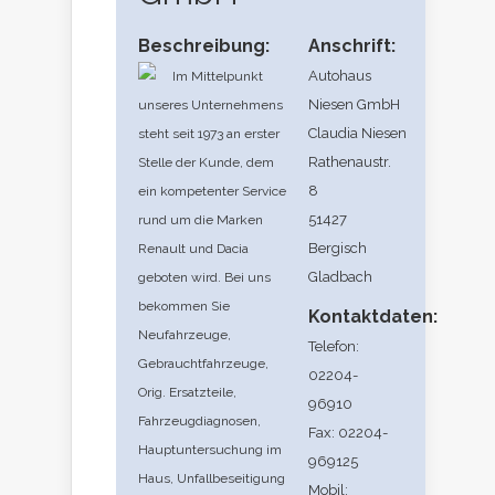
Beschreibung:
Anschrift:
Autohaus
Im Mittelpunkt
Niesen GmbH
unseres Unternehmens
Claudia Niesen
steht seit 1973 an erster
Rathenaustr.
Stelle der Kunde, dem
8
ein kompetenter Service
51427
rund um die Marken
Bergisch
Renault und Dacia
Gladbach
geboten wird. Bei uns
bekommen Sie
Kontaktdaten:
Neufahrzeuge,
Telefon:
Gebrauchtfahrzeuge,
02204-
Orig. Ersatzteile,
96910
Fahrzeugdiagnosen,
Fax: 02204-
Hauptuntersuchung im
969125
Haus, Unfallbeseitigung
Mobil: