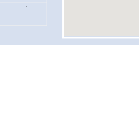
-
-
-