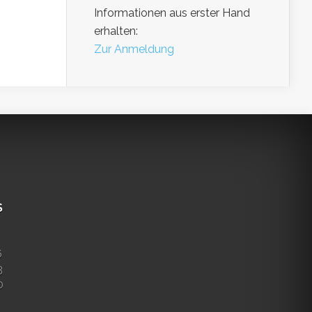
Informationen aus erster Hand
erhalten:
Zur Anmeldung
S
6
3
0