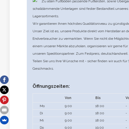
Zu allen Fußböden passende Fußleisten, sowie Überg
schalldämmende Unterlagen sind fester Bestandteil unsere
Lagersortiments.
Wir garantieren Ihnen höchstes Qualitätsniveau zu günstigst
Unser Ziel ist es, unsere Produkte direkt vom Hersteller an 
Endverbraucher zu vermarkten. Wenn Sie nicht die Möglichke
einem unserer Märkte abzuholen, organisieren wir gerne für 
unseren Speditionspartner. Zum Festpreis, deutschlandweit.
Teilen Sie uns Ihre Wünsche mit - sicher finden wir auch für
Geschmacks.
Öffnungszeiten:
Von
Bis
V
Mo
9:00
18:00
-
Di
9:00
18:00
-
Mi
9:00
18:00
-
Do
9:00
19:00
-