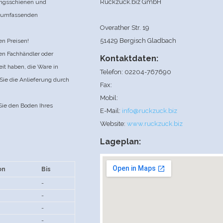
Ruckzuck.biz GmbH
angsschienen und
s umfassenden
Overather Str. 19
51429 Bergisch Gladbach
en Preisen!
den Fachhändler oder
Kontaktdaten:
it haben, die Ware in
Telefon: 02204-767690
Sie die Anlieferung durch
Fax:
Mobil:
 Sie den Boden Ihres
E-Mail:
info@ruckzuck.biz
Website:
www.ruckzuck.biz
Lageplan:
on
Bis
-
-
-
-