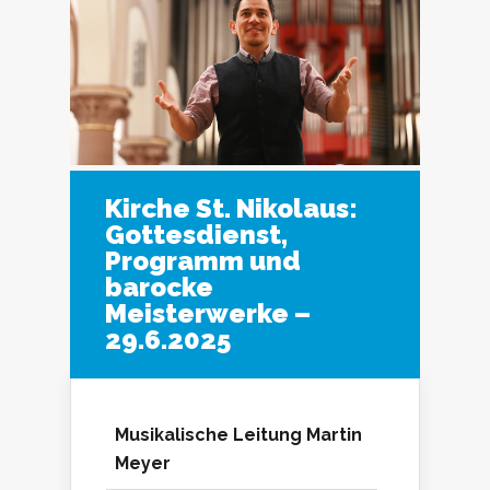
Kirche St. Nikolaus:
Gottesdienst,
Programm und
barocke
Meisterwerke –
29.6.2025
Musikalische Leitung
Martin
Meyer