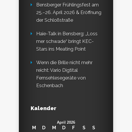
Bensberger Frühlingsfest am
25.–26. April 2026 & Eröffnung
der Schloßstraße
Haie-Talk in Bensberg: „Loss
mer schwade“ bringt KEC-
Stars ins Meating Point
Wenn die Brille nicht mehr
reicht: Vario Digtital
Fernsehlesegeräte von
Eschenbach
Kalender
April 2026
M
D
M
D
F
S
S