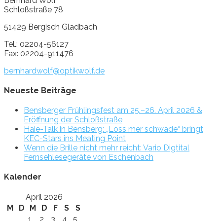
Bernhard Wolf
Schloßstraße 78
51429 Bergisch Gladbach
Tel.: 02204-56127
Fax: 02204-911476
bernhardwolf@optikwolf.de
Neueste Beiträge
Bensberger Frühlingsfest am 25.–26. April 2026 &
Eröffnung der Schloßstraße
Haie-Talk in Bensberg: „Loss mer schwade“ bringt
KEC-Stars ins Meating Point
Wenn die Brille nicht mehr reicht: Vario Digtital
Fernsehlesegeräte von Eschenbach
Kalender
April 2026
M
D
M
D
F
S
S
1
2
3
4
5