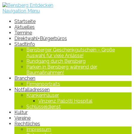
Navigation Menu
Startseite
Aktuelles
Termine
Direktwahl+Bürgerbüros
Stadtinfo
Bensberger Geschenkgutschein – Große
Auswahl für viele Anlässe!
Rundgang durch Bensberg
Parken in Bensberg während der
Baumaßnahmen!
Branchen
Firmenportraits
Notfalladressen
Krankenhäuser
Vinzenz Pallotti Hospital
Schlüsseldienst
Kultur
Vereine
Rechtliches
Impressum