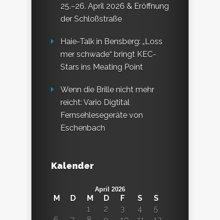
25.–26. April 2026 & Eröffnung
der Schloßstraße
Haie-Talk in Bensberg: „Loss
mer schwade“ bringt KEC-
Stars ins Meating Point
Wenn die Brille nicht mehr
reicht: Vario Digtital
Fernsehlesegeräte von
Eschenbach
Kalender
April 2026
M
D
M
D
F
S
S
1
2
3
4
5
6
7
8
9
10
11
12