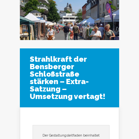
Strahlkraft der
Bensberger
Schloßstraße
stärken – Extra-
Satzung –
Umsetzung vertagt!
Der Gestaltungsleitfaden beinhaltet