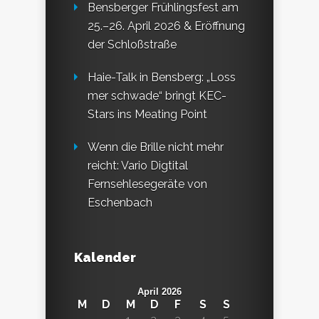
Bensberger Frühlingsfest am
25.–26. April 2026 & Eröffnung
der Schloßstraße
Haie-Talk in Bensberg: „Loss
mer schwade“ bringt KEC-
Stars ins Meating Point
Wenn die Brille nicht mehr
reicht: Vario Digtital
Fernsehlesegeräte von
Eschenbach
Kalender
April 2026
M
D
M
D
F
S
S