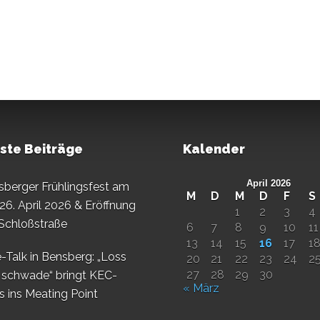
ste Beiträge
Kalender
April 2026
sberger Frühlingsfest am
M
D
M
D
F
S
26. April 2026 & Eröffnung
1
2
3
4
 Schloßstraße
6
7
8
9
10
11
13
14
15
16
17
1
-Talk in Bensberg: „Loss
20
21
22
23
24
2
27
28
29
30
 schwade“ bringt KEC-
« März
s ins Meating Point