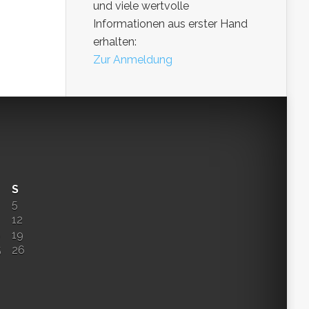
und viele wertvolle
Informationen aus erster Hand
erhalten:
Zur Anmeldung
S
5
12
8
19
5
26