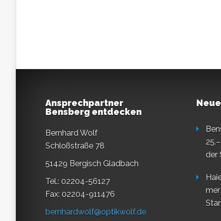
Ansprechpartner
Neue
Bensberg entdecken
Ben
Bernhard Wolf
25.–
Schloßstraße 78
der
51429 Bergisch Gladbach
Haie
Tel.: 02204-56127
mer
Fax: 02204-911476
Star
bernhardwolf@optikwolf.de