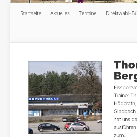
Startseite
Aktuelles
Termine
Direktwahl+B
Tho
Ber
Eissportv
Trainer T
Höderath, 
Gladbach a
hat uns da
ausführen
zum...