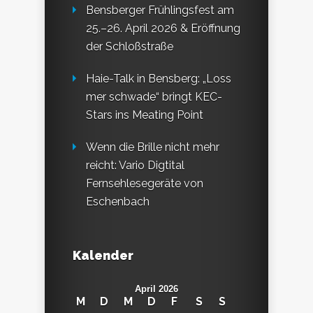
Bensberger Frühlingsfest am
25.–26. April 2026 & Eröffnung
der Schloßstraße
Haie-Talk in Bensberg: „Loss
mer schwade“ bringt KEC-
Stars ins Meating Point
Wenn die Brille nicht mehr
reicht: Vario Digtital
Fernsehlesegeräte von
Eschenbach
Kalender
April 2026
M
D
M
D
F
S
S