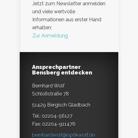
Jetzt zum Newsletter anmelden
und viele wertvolle
Informationen aus erster Hand
erhalten:
Zur Anmeldung
Ansprechpartner
Bensberg entdecken
Bernhard Wolf
Schloßstraße 78
51429 Bergisch Gladbach
Tel.: 02204-56127
Fax: 02204-911476
bernhardwolf@optikwolf.de