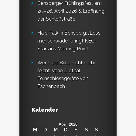
Bensberger Frühlingsfest am
25.–26. April 2026 & Eröffnung
der Schloßstraße
Haie-Talk in Bensberg: „Loss
mer schwade“ bringt KEC-
Stars ins Meating Point
Wenn die Brille nicht mehr
reicht: Vario Digtital
Fernsehlesegeräte von
Eschenbach
Kalender
April 2026
M
D
M
D
F
S
S