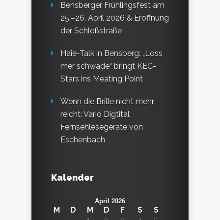
Bensberger Frühlingsfest am
25.–26. April 2026 & Eröffnung
der Schloßstraße
Haie-Talk in Bensberg: „Loss
mer schwade“ bringt KEC-
Stars ins Meating Point
Wenn die Brille nicht mehr
reicht: Vario Digtital
Fernsehlesegeräte von
Eschenbach
Kalender
April 2026
M
D
M
D
F
S
S