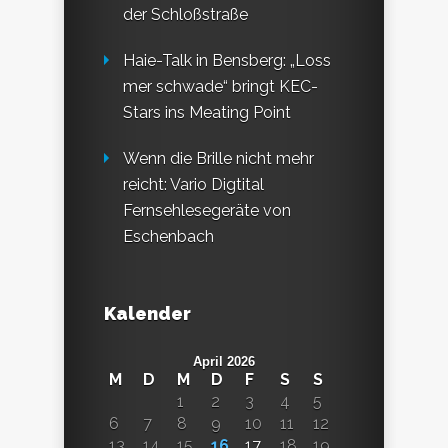
der Schloßstraße
Haie-Talk in Bensberg: „Loss
mer schwade“ bringt KEC-
Stars ins Meating Point
Wenn die Brille nicht mehr
reicht: Vario Digtital
Fernsehlesegeräte von
Eschenbach
Kalender
April 2026
M
D
M
D
F
S
S
1
2
3
4
5
6
7
8
9
10
11
12
13
14
15
16
17
18
19