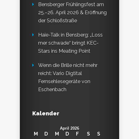
Bensberger Frühlingsfest am
25.–26. April 2026 & Eröffnung
der Schloßstraße
Haie-Talk in Bensberg: „Loss
mer schwade“ bringt KEC-
Stars ins Meating Point
Wenn die Brille nicht mehr
reicht: Vario Digtital
Fernsehlesegeräte von
Eschenbach
Kalender
April 2026
M
D
M
D
F
S
S