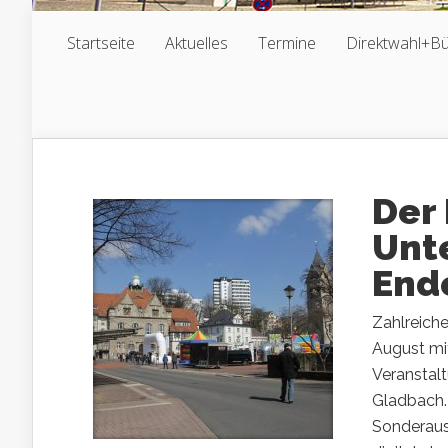
Startseite
Aktuelles
Termine
Direktwahl+B
Der
Unt
End
Zahlreich
August mit
Veranstalt
Gladbach.
Sonderausg