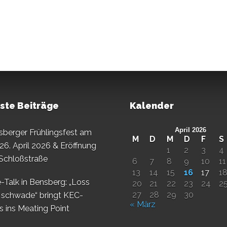
ste Beiträge
Kalender
April 2026
sberger Frühlingsfest am
M
D
M
D
F
S
26. April 2026 & Eröffnung
1
2
3
4
 Schloßstraße
6
7
8
9
10
11
13
14
15
16
17
1
-Talk in Bensberg: „Loss
20
21
22
23
24
2
27
28
29
30
 schwade“ bringt KEC-
« März
s ins Meating Point