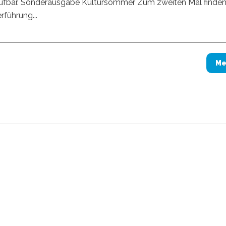
brufbar. Sonderausgabe Kultursommer Zum zweiten Mal finde
rführung...
Me