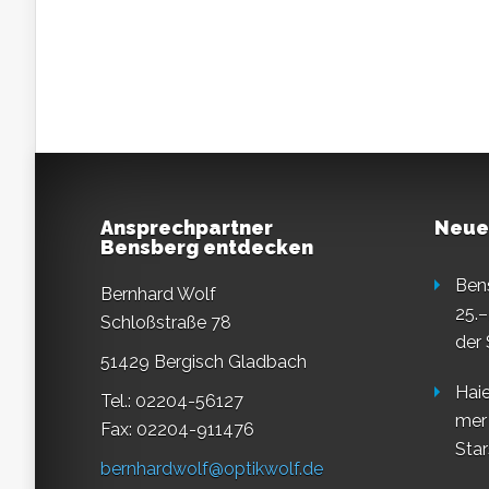
Ansprechpartner
Neue
Bensberg entdecken
Ben
Bernhard Wolf
25.–
Schloßstraße 78
der
51429 Bergisch Gladbach
Haie
Tel.: 02204-56127
mer
Fax: 02204-911476
Star
bernhardwolf@optikwolf.de