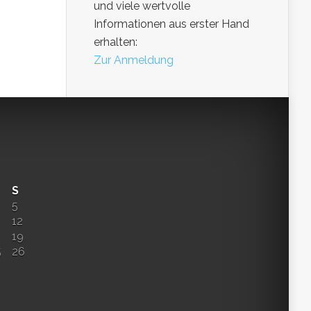
und viele wertvolle
Informationen aus erster Hand
erhalten:
Zur Anmeldung
S
5
12
8
19
5
26