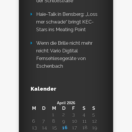
der Schloßstraße
Haie-Talk in Bensberg: „Loss
mer schwade“ bringt KEC-
Stars ins Meating Point
Wenn die Brille nicht mehr
reicht: Vario Digtital
Fernsehlesegeräte von
Eschenbach
Kalender
April 2026
M
D
M
D
F
S
S
1
2
3
4
5
6
7
8
9
10
11
12
13
14
15
16
17
18
19