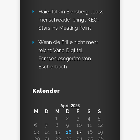
Haie-Talk in Bensberg: „Loss
mer schwade“ bringt KEC-
Stars ins Meating Point
Wenn die Brille nicht mehr
reicht: Vario Digtital
Fernsehlesegeräte von
Eschenbach
Kalender
April 2026
M
D
M
D
F
S
S
1
2
3
4
5
6
7
8
9
10
11
12
13
14
15
16
17
18
19
20
21
22
23
24
25
26