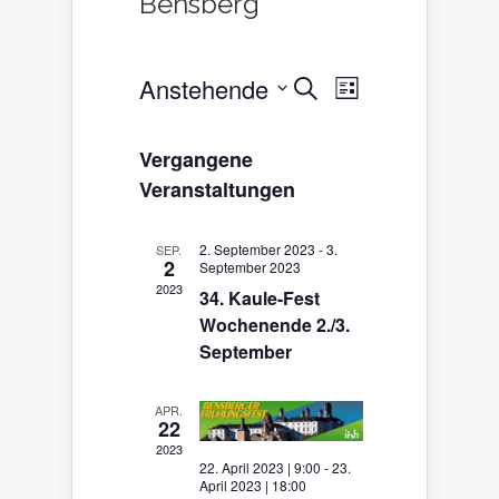
Bensberg
Veranstaltungen
Veranstaltun
Anstehende
Suche
Liste
Ansichten-
Suche
Datum
Navigation
wählen.
und
Vergangene
Ansichten,
Veranstaltungen
Navigation
2. September 2023
-
3.
SEP.
2
September 2023
2023
34. Kaule-Fest
Wochenende 2./3.
September
APR.
22
2023
22. April 2023 | 9:00
-
23.
April 2023 | 18:00