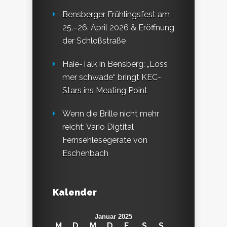
Bensberger Frühlingsfest am
25.–26. April 2026 & Eröffnung
der Schloßstraße
Haie-Talk in Bensberg: „Loss
mer schwade“ bringt KEC-
Stars ins Meating Point
Wenn die Brille nicht mehr
reicht: Vario Digtital
Fernsehlesegeräte von
Eschenbach
Kalender
Januar 2025
M
D
M
D
F
S
S