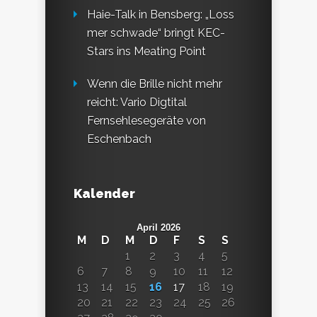
Haie-Talk in Bensberg: „Loss
mer schwade“ bringt KEC-
Stars ins Meating Point
Wenn die Brille nicht mehr
reicht: Vario Digtital
Fernsehlesegeräte von
Eschenbach
Kalender
April 2026
M
D
M
D
F
S
S
1
2
3
4
5
6
7
8
9
10
11
12
13
14
15
16
17
18
19
20
21
22
23
24
25
26