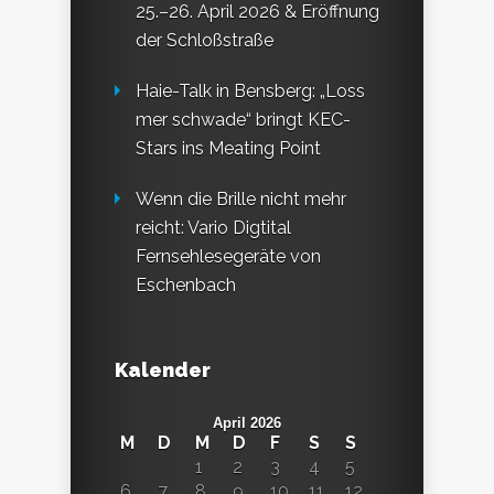
25.–26. April 2026 & Eröffnung
der Schloßstraße
Haie-Talk in Bensberg: „Loss
mer schwade“ bringt KEC-
Stars ins Meating Point
Wenn die Brille nicht mehr
reicht: Vario Digtital
Fernsehlesegeräte von
Eschenbach
Kalender
April 2026
M
D
M
D
F
S
S
1
2
3
4
5
6
7
8
9
10
11
12