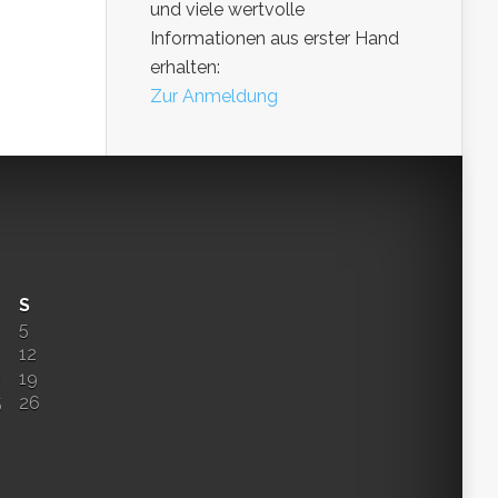
und viele wertvolle
Informationen aus erster Hand
erhalten:
Zur Anmeldung
S
5
12
8
19
5
26