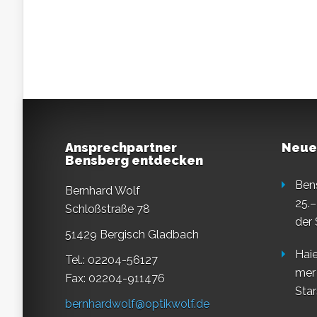
Ansprechpartner
Neue
Bensberg entdecken
Ben
Bernhard Wolf
25.–
Schloßstraße 78
der
51429 Bergisch Gladbach
Haie
Tel.: 02204-56127
mer
Fax: 02204-911476
Star
bernhardwolf@optikwolf.de