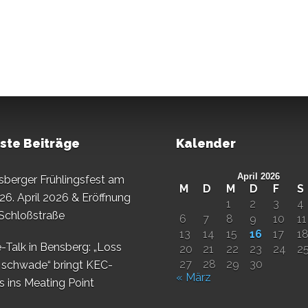
ste Beiträge
Kalender
April 2026
sberger Frühlingsfest am
M
D
M
D
F
S
26. April 2026 & Eröffnung
1
2
3
4
 Schloßstraße
6
7
8
9
10
11
13
14
15
16
17
1
-Talk in Bensberg: „Loss
20
21
22
23
24
2
27
28
29
30
 schwade“ bringt KEC-
« März
s ins Meating Point