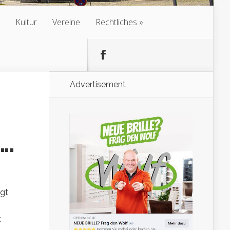
Kultur
Vereine
Rechtliches
Advertisement
….
egt
!
t