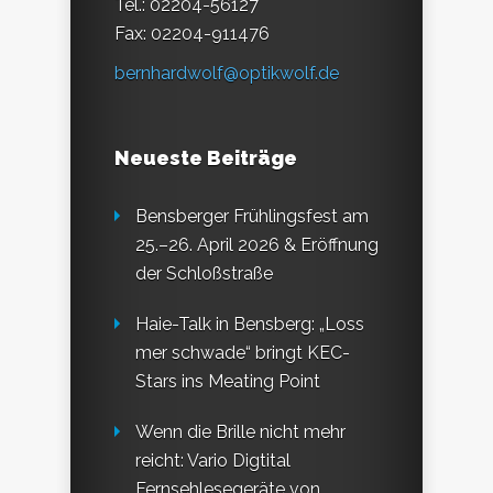
Tel.: 02204-56127
Fax: 02204-911476
bernhardwolf@optikwolf.de
Neueste Beiträge
Bensberger Frühlingsfest am
25.–26. April 2026 & Eröffnung
der Schloßstraße
Haie-Talk in Bensberg: „Loss
mer schwade“ bringt KEC-
Stars ins Meating Point
Wenn die Brille nicht mehr
reicht: Vario Digtital
Fernsehlesegeräte von