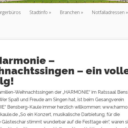
ürgerbüros
Stadtinfo
Branchen
Notfalladressen
Harmonie –
nachtssingen – ein voll
lg!
amilien-Weihnachtssingen der „HARMONIE“ im Ratssaal Ben
 Wer Spaß und Freude am Singen hat, ist beim Gesangverein
“ Bensberg-Kaule immer herzlich willkommen: www.harmo
aule.de „So ein Konzert, musikalische Darbietung, für die
 Gästeschar stimmt wunderbar auf die Festtage ein“, waren s