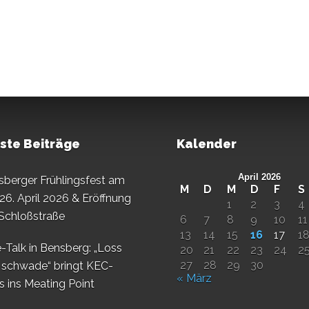
ste Beiträge
Kalender
April 2026
sberger Frühlingsfest am
M
D
M
D
F
S
26. April 2026 & Eröffnung
1
2
3
4
 Schloßstraße
6
7
8
9
10
11
13
14
15
16
17
1
-Talk in Bensberg: „Loss
20
21
22
23
24
2
27
28
29
30
 schwade“ bringt KEC-
« März
s ins Meating Point