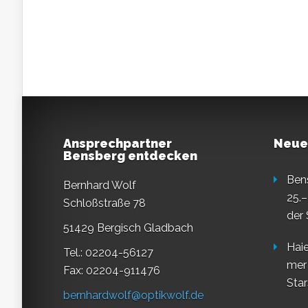
Ansprechpartner
Neue
Bensberg entdecken
Ben
Bernhard Wolf
25.–
Schloßstraße 78
der
51429 Bergisch Gladbach
Haie
Tel.: 02204-56127
mer
Fax: 02204-911476
Star
bernhardwolf@optikwolf.de