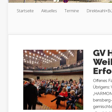
Startseite
Aktuelles
Termine
Direktwahl+B
GV 
Weih
Erfo
Offenes F
Übrigens:
„HARMONIE
bensberg-k
gemischte