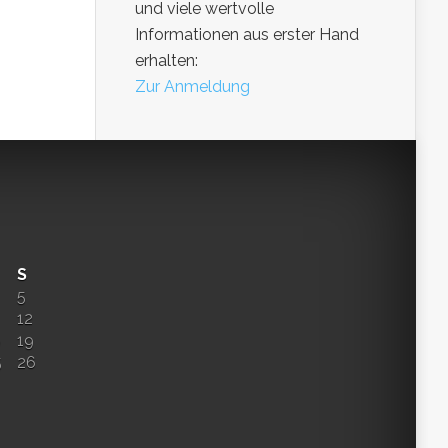
und viele wertvolle
Informationen aus erster Hand
erhalten:
Zur Anmeldung
S
5
12
8
19
5
26