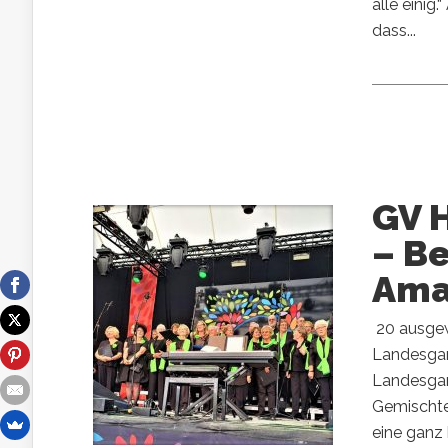
alle eini
dass...
GV 
– Be
Ama
20 ausgew
Landesgar
Landesgar
Gemischte
eine ganz