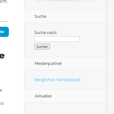
cht,
Suche
hr
Suche nach:
e
Medienpartner
Bergisches Handelsblatt
er
Aktuelles
.V.