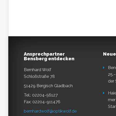
Ansprechpartner
Neue
Bensberg entdecken
Ben
Bernhard Wolf
25.–
Schloßstraße 78
der
51429 Bergisch Gladbach
Haie
Tel.: 02204-56127
mer
Fax: 02204-911476
Star
bernhardwolf@optikwolf.de