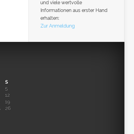
und viele wertvolle
Informationen aus erster Hand
erhalten:
Zur Anmeldung
S
5
12
8
19
5
26