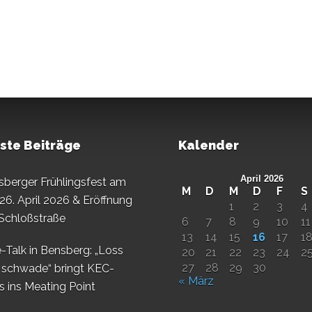
ste Beiträge
Kalender
April 2026
sberger Frühlingsfest am
M
D
M
D
F
S
26. April 2026 & Eröffnung
1
2
3
4
 Schloßstraße
6
7
8
9
10
11
13
14
15
16
17
1
-Talk in Bensberg: „Loss
20
21
22
23
24
2
27
28
29
30
 schwade“ bringt KEC-
« März
s ins Meating Point