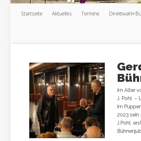
Startseite
Aktuelles
Termine
Direktwahl+B
Gerd
Büh
Im Alter v
J. Pohl – 
im Puppen
2023 sein 
J.Pohl ers
Bühnenjubi